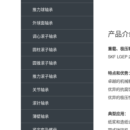
推力球轴承
外球面轴承
产品介
调心滚子轴承
重载、极压
圆柱滚子轴承
SKF L
圆锥滚子轴承
特点和优势
推力滚子轴承
卓越的机械
优异的抗腐
关节轴承
优异的极压
滚针轴承
典型应用：
薄壁轴承
纸浆和造纸
紧定套及螺母
颚式破碎机