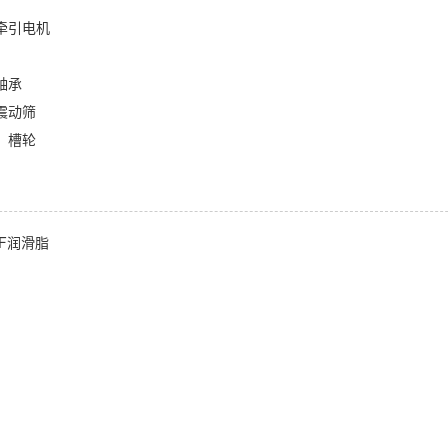
牵引电机
轴承
震动筛
、槽轮
F润滑脂