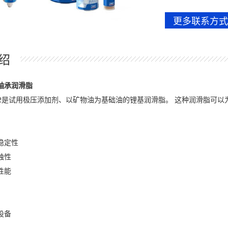
更多联系方式
绍
轴承润滑脂
GEP 2是试用极压添加剂、以矿物油为基础油的锂基润滑脂。 这种润滑脂
：
稳定性
蚀性
性能
设备