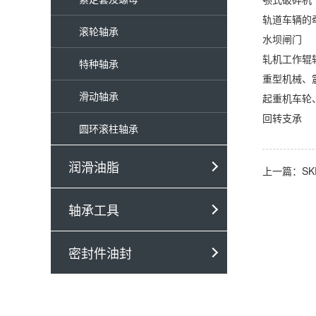
轨道车辆的
滚轮轴承
水坝闸门
轧机工作辊
特种轴承
重型机械、
滑动轴承
起重机车轮
回转支承
圆环滚柱轴承
润滑油脂
上一篇：SK
轴承工具
密封件油封